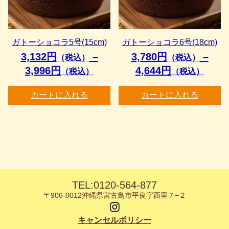
は
は
複
複
数
数
ガトーショコラ5号(15cm)
ガトーショコラ6号(18cm)
の
の
バ
バ
3,132
円
–
3,780
円
–
（税込）
（税込）
リ
リ
価
価
3,996
円
4,644
円
（税込）
（税込）
エ
エ
格
格
ー
ー
カートに入れる
カートに入れる
シ
帯:
シ
帯:
ョ
ョ
3,132
3,780
ン
ン
円
円
が
が
（税
（税
あ
あ
込）
込）
り
り
ま
ま
–
–
す。
す。
3,996
4,644
オ
オ
TEL
:0120-564-877
円
円
プ
プ
〒906-0012
沖縄県宮古島市平良字西里７−２
（税
（税
シ
シ
ョ
込）
ョ
込）
キャンセルポリシー
ン
ン