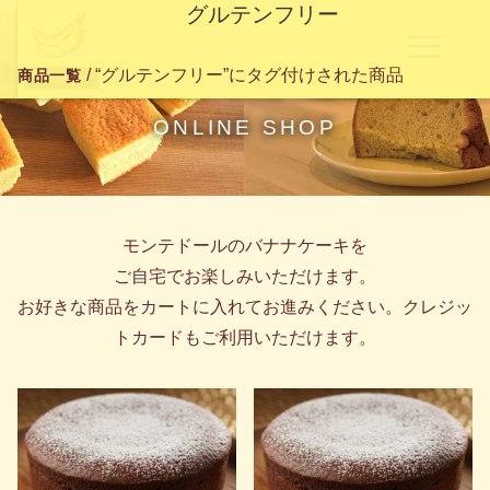
グルテンフリー
オンラインショップ
/ “グルテンフリー”にタグ付けされた商品
商品一覧
ONLINE SHOP
モンテドールのバナナケーキを
ご自宅でお楽しみいただけます。
お好きな商品をカートに入れてお進みください。クレジッ
トカードもご利用いただけます。
こ
こ
の
の
商
商
品
品
に
に