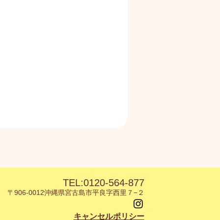
TEL
:0120-564-877
〒906-0012
沖縄県宮古島市平良字西里７−２
キャンセルポリシー